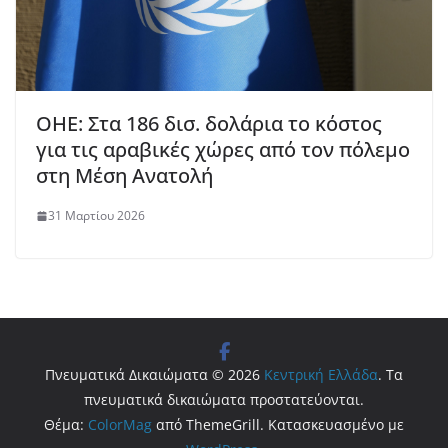
ΟΗΕ: Στα 186 δισ. δολάρια το κόστος
για τις αραβικές χώρες από τον πόλεμο
στη Μέση Ανατολή
31 Μαρτίου 2026
Πνευματικά Δικαιώματα © 2026
Κεντρική Ελλάδα
. Τα
πνευματικά δικαιώματα προστατεύονται.
Θέμα:
ColorMag
από ThemeGrill. Κατασκευασμένο με