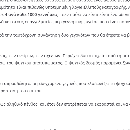
ιμότητα είναι πιθανώς υποτιμημένη λόγω ελλιπούς καταγραφής. Αν
σε
4 ανά κάθε 1000 γεννήσεις
– δεν παύει να είναι είναι ένα οδυν
 και στους επαγγελματίες περιγεννητικής υγείας που είναι παρό
τά την ταυτόχρονη συνάντηση δυο γεγονότων που θα έπρεπε να βρ
ας, των ονείρων, των σχεδίων. Περιέχει δύο στοιχεία: από τη μι
σω του ψυχικού αποτυπώματος. Ο ψυχικός δεσμός παραμένει ζωντ
ένα απροσδόκητο, μη ελεγχόμενο γεγονός που κλυδωνίζει τα ψυχι
αράσταση του εαυτού.
ς αληθινό πένθος, και έτσι δεν επιτρέπεται να εκφραστεί και να 