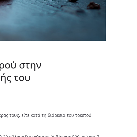
ωρού στην
ωής του
ας τους, είτε κατά τη διάρκεια του τοκετού,
 22 εβδομάδων κύησης (ή βάρους 500 γρ.) και 7