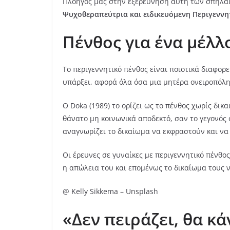
Πλοηγός μας στην εξερεύνηση αυτή των σπηλαίω
Ψυχοθεραπεύτρια και ειδικευόμενη Περιγενν
Πένθος για ένα μέλλ
Το περιγεννητικό πένθος είναι ποιοτικά διαφορ
υπάρξει, αφορά όλα όσα μια μητέρα ονειροπόλησ
Ο Doka (1989) το ορίζει ως το πένθος χωρίς δι
θάνατο μη κοινωνικά αποδεκτό, σαν το γεγονός 
αναγνωρίζει το δικαίωμα να εκφραστούν και να
Οι έρευνες σε γυναίκες με περιγεννητικό πένθο
η απώλεια του και επομένως το δικαίωμα τους 
@ Kelly Sikkema – Unsplash
«Δεν πειράζει, θα κ