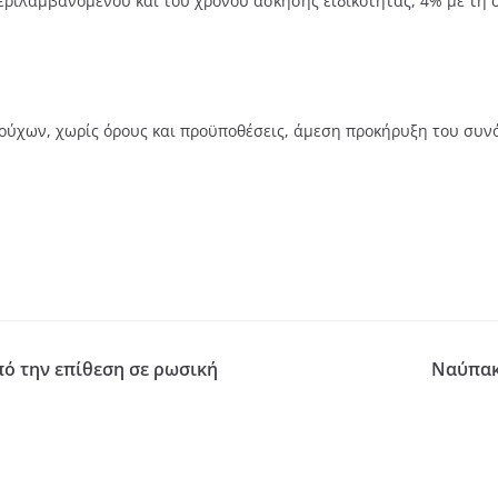
εριλαμβανομένου και του χρόνου άσκησης ειδικότητας, 4% με τη
ύχων, χωρίς όρους και προϋποθέσεις, άμεση προκήρυξη του συν
ό την επίθεση σε ρωσική
Ναύπακτ