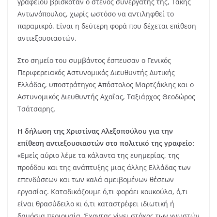
γραφείου βρισκόταν ο στενός συνεργάτης της, Τάκης
Αντωνόπουλος, χωρίς ωστόσο να αντιληφθεί το
παραμικρό. Είναι η δεύτερη φορά που δέχεται επίθεση
αντιεξουσιαστών.
Στο σημείο του συμβάντος έσπευσαν ο Γενικός
Περιφερειακός Αστυνομικός Διευθυντής Δυτικής
Ελλάδας, υποστράτηγος Απόστολος Μαρτζάκλης και ο
Αστυνομικός Διευθυντής Αχαΐας, Ταξιάρχος Θεοδώρος
Τσάτσαρης.
Η δήλωση της Χριστίνας Αλεξοπούλου για την
επίθεση αντιεξουσιαστών στο πολιτικό της γραφείο:
«Εμείς αύριο λέμε τα κάλαντα της ευημερίας, της
προόδου και της ανάπτυξης μιας άλλης Ελλάδας των
επενδύσεων και των καλά αμειβομένων θέσεων
εργασίας. Καταδικάζουμε ό,τι φοράει κουκούλα, ό,τι
είναι θρασύδειλο κι ό,τι καταστρέφει ιδιωτική ή
δημόσια περιουσία. Έχοντας γίνει στόχος των γνωστών