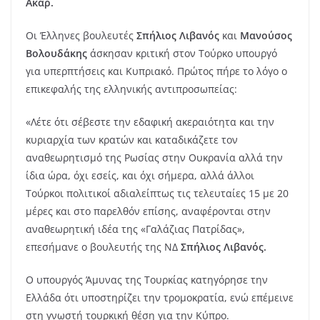
Ακάρ.
Οι Έλληνες βουλευτές
Σπήλιος Λιβανός
και
Μανούσος
Βολουδάκης
άσκησαν κριτική στον Τούρκο υπουργό
για υπερπτήσεις και Κυπριακό. Πρώτος πήρε το λόγο ο
επικεφαλής της ελληνικής αντιπροσωπείας:
«Λέτε ότι σέβεστε την εδαφική ακεραιότητα και την
κυριαρχία των κρατών και καταδικάζετε τον
αναθεωρητισμό της Ρωσίας στην Ουκρανία αλλά την
ίδια ώρα, όχι εσείς, και όχι σήμερα, αλλά άλλοι
Τούρκοι πολιτικοί αδιαλείπτως τις τελευταίες 15 με 20
μέρες και στο παρελθόν επίσης, αναφέρονται στην
αναθεωρητική ιδέα της «Γαλάζιας Πατρίδας»,
επεσήμανε ο βουλευτής της ΝΔ
Σπήλιος Λιβανός.
Ο υπουργός Άμυνας της Τουρκίας κατηγόρησε την
Ελλάδα ότι υποστηρίζει την τρομοκρατία, ενώ επέμεινε
στη γνωστή τουρκική θέση για την Κύπρο.