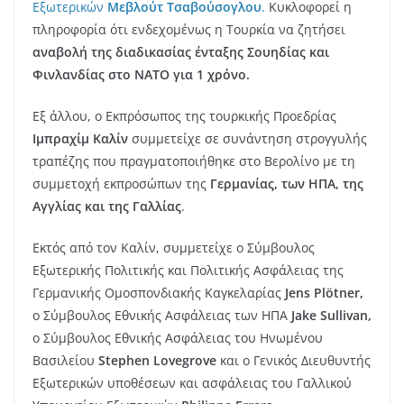
Εξωτερικών
Μεβλούτ Τσαβούσογλου
.
Κυκλοφορεί η
πληροφορία ότι ενδεχομένως η Τουρκία να ζητήσει
αναβολή της διαδικασίας ένταξης Σουηδίας και
Φινλανδίας στο ΝΑΤΟ για 1 χρόνο.
Εξ άλλου, ο Εκπρόσωπος της τουρκικής Προεδρίας
Ιμπραχίμ Καλίν
συμμετείχε σε συνάντηση στρογγυλής
τραπέζης που πραγματοποιήθηκε στο Βερολίνο με τη
συμμετοχή εκπροσώπων της
Γερμανίας, των ΗΠΑ, της
Αγγλίας και της Γαλλίας
.
Εκτός από τον Καλίν, συμμετείχε ο Σύμβουλος
Εξωτερικής Πολιτικής και Πολιτικής Ασφάλειας της
Γερμανικής Ομοσπονδιακής Καγκελαρίας
Jens Plötner,
ο Σύμβουλος Εθνικής Ασφάλειας των ΗΠΑ
Jake Sullivan,
ο Σύμβουλος Εθνικής Ασφάλειας του Ηνωμένου
Βασιλείου
Stephen Lovegrove
και ο Γενικός Διευθυντής
Εξωτερικών υποθέσεων και ασφάλειας του Γαλλικού