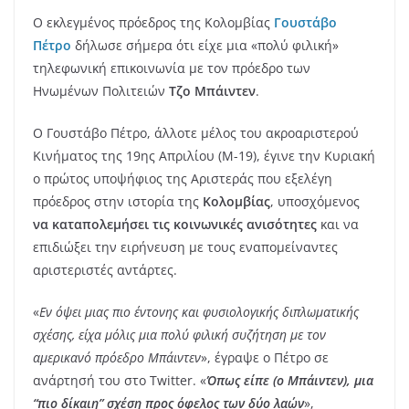
Ο εκλεγμένος πρόεδρος της Κολομβίας
Γουστάβο
Πέτρο
δήλωσε σήμερα ότι είχε μια «πολύ φιλική»
τηλεφωνική επικοινωνία με τον πρόεδρο των
Ηνωμένων Πολιτειών
Τζο Μπάιντεν
.
Ο Γουστάβο Πέτρο, άλλοτε μέλος του ακροαριστερού
Κινήματος της 19ης Απριλίου (Μ-19), έγινε την Κυριακή
ο πρώτος υποψήφιος της Αριστεράς που εξελέγη
πρόεδρος στην ιστορία της
Κολομβίας
, υποσχόμενος
να καταπολεμήσει τις κοινωνικές ανισότητες
και να
επιδιώξει την ειρήνευση με τους εναπομείναντες
αριστεριστές αντάρτες.
«
Εν όψει μιας πιο έντονης και φυσιολογικής διπλωματικής
σχέσης, είχα μόλις μια πολύ φιλική συζήτηση με τον
αμερικανό πρόεδρο Μπάιντεν
», έγραψε ο Πέτρο σε
ανάρτησή του στο Twitter. «
Όπως είπε (ο Μπάιντεν), μια
“πιο δίκαιη” σχέση προς όφελος των δύο λαών
»,