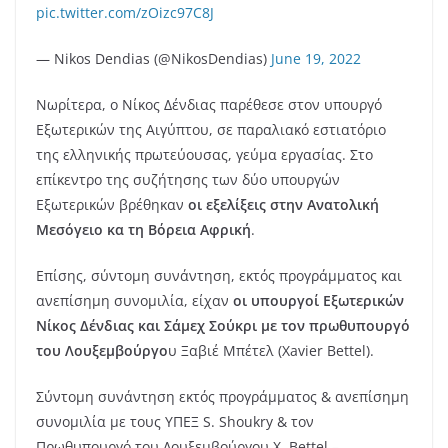
pic.twitter.com/zOizc97C8J
— Nikos Dendias (@NikosDendias)
June 19, 2022
Νωρίτερα, ο Νίκος Δένδιας παρέθεσε στον υπουργό
Εξωτερικών της Αιγύπτου, σε παραλιακό εστιατόριο
της ελληνικής πρωτεύουσας, γεύμα εργασίας. Στο
επίκεντρο της συζήτησης των δύο υπουργών
Εξωτερικών βρέθηκαν
οι εξελίξεις στην Ανατολική
Μεσόγειο κα τη Βόρεια Αφρική
.
Επίσης, σύντομη συνάντηση, εκτός προγράμματος και
ανεπίσημη συνομιλία, είχαν
οι υπουργοί Εξωτερικών
Νίκος Δένδιας και Σάμεχ Σούκρι με τον πρωθυπουργό
του Λουξεμβούργο
υ Ξαβιέ Μπέτελ (Xavier Bettel).
Σύντομη συνάντηση εκτός προγράμματος & ανεπίσημη
συνομιλία με τους ΥΠΕΞ S. Shoukry & τον
Πρωθυπουργό του Λουξεμβούργου Χ. Βettel –