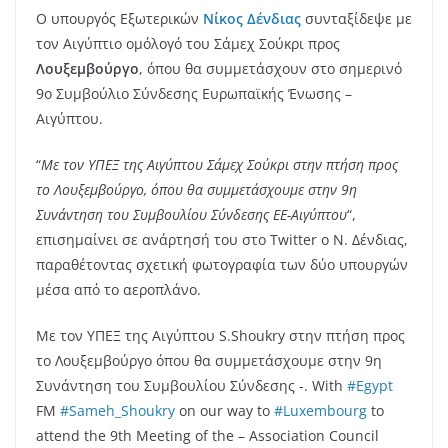
Ο υπουργός Εξωτερικών
Νίκος Δένδιας
συνταξίδεψε με
τον Αιγύπτιο ομόλογό του Σάμεχ Σούκρι προς
Λουξεμβούργο
, όπου θα συμμετάσχουν στο σημερινό
9ο Συμβούλιο Σύνδεσης Ευρωπαϊκής Ένωσης –
Αιγύπτου.
“
Με τον ΥΠΕΞ της Αιγύπτου Σάμεχ Σούκρι στην πτήση προς
το Λουξεμβούργο, όπου θα συμμετάσχουμε στην 9η
Συνάντηση του Συμβουλίου Σύνδεσης ΕΕ-Αιγύπτου
“,
επισημαίνει σε ανάρτησή του στο Twitter ο Ν. Δένδιας,
παραθέτοντας σχετική φωτογραφία των δύο υπουργών
μέσα από το αεροπλάνο.
Με τον ΥΠΕΞ της Αιγύπτου S.Shoukry στην πτήση προς
το Λουξεμβούργο όπου θα συμμετάσχουμε στην 9η
Συνάντηση του Συμβουλίου Σύνδεσης -. With
#Egypt
FM
#Sameh_Shoukry
on our way to
#Luxembourg
to
attend the 9th Meeting of the – Association Council