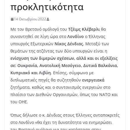
προκλητικότητα
14 Οκτωβρίου 2022
Με τον Βρετανό ομόλογό του
Τζέιμς Κλέβερλι
θα
συναντηθεί σε λίγη ώρα στο
Λονδίνο
ο Έλληνας
υπουργός Εξωτερικών
Νίκος Δένδιας.
Μεταξύ των
θεμάτων της ατζέντας των δύο υπουργών είναι η
ενίσχυση των διμερών σχέσεων, αλλά και οι εξελίξεις
σε: Ουκρανία, Ανατολική Μεσόγειο, Δυτικά Βαλκάνια,
Κυπριακό και Λιβύη
. Επίσης, σύμφωνα με
διπλωματικές πηγές θα συζητηθούν
ενεργειακά
ζητήματα, καθώς και ο συντονισμός ενεργειών στο
πλαίσιο των Διεθνών Οργανισμών, όπως του ΝΑΤΟ και
του ΟΗΕ.
Όπως δήλωσε ο κ. Δένδιας στους Έλληνες ανταποκριτές
στο Λονδίνο «θα έχει τη δυνατότητα να ενημερώσει
τον Βρετανό ομόλογο για την κατάσταση στην