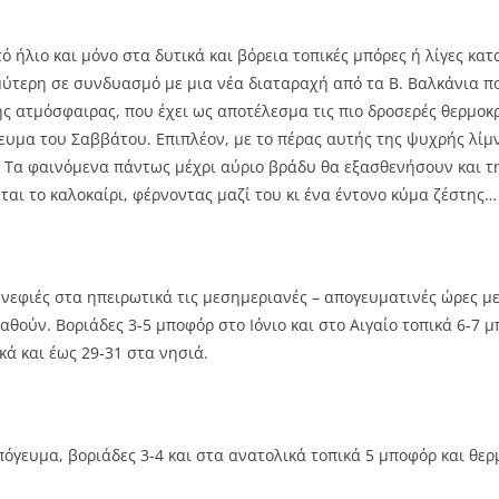
ό ήλιο και μόνο στα δυτικά και βόρεια τοπικές μπόρες ή λίγες κατ
ριμύτερη σε συνδυασμό με μια νέα διαταραχή από τα Β. Βαλκάνια 
ατμόσφαιρας, που έχει ως αποτέλεσμα τις πιο δροσερές θερμοκρασ
γευμα του Σαββάτου. Επιπλέον, με το πέρας αυτής της ψυχρής λίμν
 Τα φαινόμενα πάντως μέχρι αύριο βράδυ θα εξασθενήσουν και την
αι το καλοκαίρι, φέρνοντας μαζί του κι ένα έντονο κύμα ζέστης…
ννεφιές στα ηπειρωτικά τις μεσημεριανές – απογευματινές ώρες με
ταθούν. Βοριάδες 3-5 μποφόρ στο Ιόνιο και στο Αιγαίο τοπικά 6-7 
ά και έως 29-31 στα νησιά.
πόγευμα, βοριάδες 3-4 και στα ανατολικά τοπικά 5 μποφόρ και θε