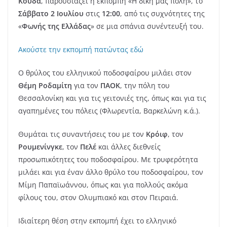
Κούδα
, παρουσιάζει η εκπομπή «Η δική μας πόλη», το
Σάββατο 2 Ιουλίου
στις
12:00
, από τις συχνότητες της
«
Φωνής της Ελλάδας
» σε μια σπάνια συνέντευξή του.
Ακούστε την εκπομπή πατώντας εδώ
Ο θρύλος του ελληνικού ποδοσφαίρου μιλάει στον
Θέμη Ροδαμίτη
για τον
ΠΑΟΚ
, την πόλη του
Θεσσαλονίκη και για τις γειτονιές της, όπως και για τις
αγαπημένες του πόλεις (Φλωρεντία, Βαρκελώνη κ.ά.).
Θυμάται τις συναντήσεις του με τον
Κρόιφ
, τον
Ρουμενίνγκε
, τον
Πελέ
και άλλες διεθνείς
προσωπικότητες του ποδοσφαίρου. Με τρυφερότητα
μιλάει και για έναν άλλο θρύλο του ποδοσφαίρου, τον
Μίμη Παπαϊωάννου, όπως και για πολλούς ακόμα
φίλους του, στον Ολυμπιακό και στον Πειραιά.
Ιδιαίτερη θέση στην εκπομπή έχει το ελληνικό