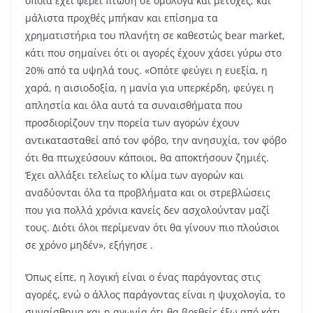
οποία έχει φέρει πτώση σε ομόλογα και μετοχές, και
μάλιστα προχθές μπήκαν και επίσημα τα
χρηματιστήρια του πλανήτη σε καθεστώς bear market,
κάτι που σημαίνει ότι οι αγορές έχουν χάσει γύρω στο
20% από τα υψηλά τους. «Οπότε φεύγει η ευεξία, η
χαρά, η αισιοδοξία, η μανία για υπερκέρδη, φεύγει η
απληστία και όλα αυτά τα συναισθήματα που
προσδιορίζουν την πορεία των αγορών έχουν
αντικατασταθεί από τον φόβο, την ανησυχία, τον φόβο
ότι θα πτωχεύσουν κάποιοι, θα αποκτήσουν ζημιές.
Έχει αλλάξει τελείως το κλίμα των αγορών και
αναδύονται όλα τα προβλήματα και οι στρεβλώσεις
που για πολλά χρόνια κανείς δεν ασχολούνταν μαζί
τους. Διότι όλοι περίμεναν ότι θα γίνουν πιο πλούσιοι
σε χρόνο μηδέν», εξήγησε .
Όπως είπε, η λογική είναι ο ένας παράγοντας στις
αγορές, ενώ ο άλλος παράγοντας είναι η ψυχολογία, το
συναίσθημα και η αγωνία ότι θα βρεθείς έξω από κάτι