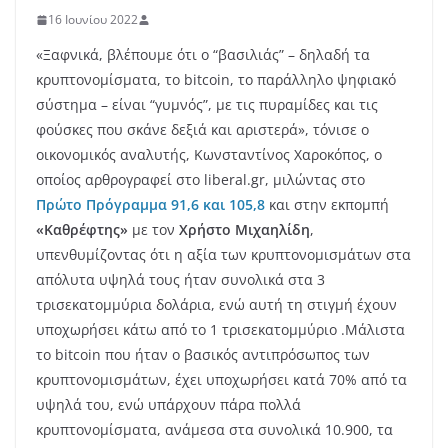
16 Ιουνίου 2022
«Ξαφνικά, βλέπουμε ότι ο “βασιλιάς” – δηλαδή τα
κρυπτονομίσματα, το bitcoin, το παράλληλο ψηφιακό
σύστημα – είναι “γυμνός”, με τις πυραμίδες και τις
φούσκες που σκάνε δεξιά και αριστερά», τόνισε ο
οικονομικός αναλυτής, Κωνσταντίνος Χαροκόπος, ο
οποίος αρθρογραφεί στο liberal.gr, μιλώντας στο
Πρώτο Πρόγραμμα 91,6 και 105,8
και στην εκπομπή
«Καθρέφτης»
με τον
Χρήστο Μιχαηλίδη
,
υπενθυμίζοντας ότι η αξία των κρυπτονομισμάτων στα
απόλυτα υψηλά τους ήταν συνολικά στα 3
τρισεκατομμύρια δολάρια, ενώ αυτή τη στιγμή έχουν
υποχωρήσει κάτω από το 1 τρισεκατομμύριο .Μάλιστα
το bitcoin που ήταν ο βασικός αντιπρόσωπος των
κρυπτονομισμάτων, έχει υποχωρήσει κατά 70% από τα
υψηλά του, ενώ υπάρχουν πάρα πολλά
κρυπτονομίσματα, ανάμεσα στα συνολικά 10.900, τα