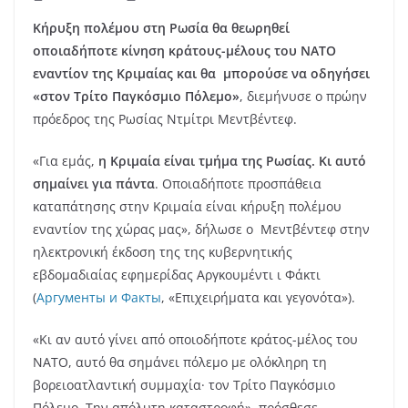
Κήρυξη πολέμου στη Ρωσία
θα θεωρηθεί
οποιαδήποτε κίνηση κράτους-μέλους του ΝΑΤΟ
εναντίον της Κριμαίας και θα μπορούσε να οδηγήσει
«στον Τρίτο Παγκόσμιο Πόλεμο»
, διεμήνυσε ο πρώην
πρόεδρος της Ρωσίας Ντμίτρι Μεντβέντεφ.
«Για εμάς,
η Κριμαία είναι τμήμα της Ρωσίας. Κι αυτό
σημαίνει για πάντα
. Οποιαδήποτε προσπάθεια
καταπάτησης στην Κριμαία είναι κήρυξη πολέμου
εναντίον της χώρας μας», δήλωσε ο Μεντβέντεφ στην
ηλεκτρονική έκδοση της της κυβερνητικής
εβδομαδιαίας εφημερίδας Αργκουμέντι ι Φάκτι
(
Аргументы и Факты
, «Επιχειρήματα και γεγονότα»).
«Κι αν αυτό γίνει από οποιοδήποτε κράτος-μέλος του
NATO, αυτό θα σημάνει πόλεμο με ολόκληρη τη
βορειοατλαντική συμμαχία· τον Τρίτο Παγκόσμιο
Πόλεμο. Την απόλυτη καταστροφή», πρόσθεσε.