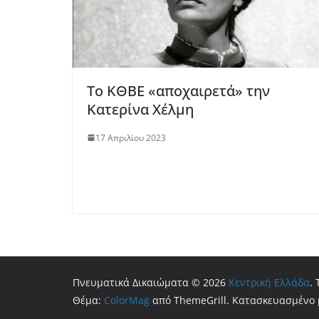
Το ΚΘΒΕ «αποχαιρετά» την
Κατερίνα Χέλμη
17 Απριλίου 2023
Πνευματικά Δικαιώματα © 2026
Κεντρική Ελλάδα
.
Θέμα:
ColorMag
από ThemeGrill. Κατασκευασμένο