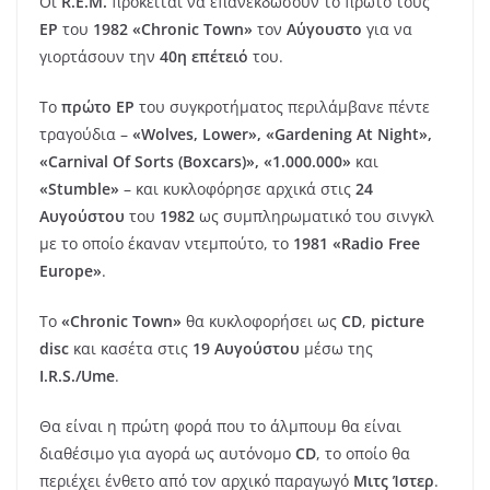
Οι
R.E.M.
πρόκειται να επανεκδώσουν το πρώτο τους
EP
του
1982 «Chronic Town»
τον
Αύγουστο
για να
γιορτάσουν την
40η επέτειό
του.
Το
πρώτο EP
του συγκροτήματος περιλάμβανε πέντε
τραγούδια –
«Wolves, Lower», «Gardening At Night»,
«Carnival Of Sorts (Boxcars)», «1.000.000»
και
«Stumble»
– και κυκλοφόρησε αρχικά στις
24
Αυγούστου
του
1982
ως συμπληρωματικό του σινγκλ
με το οποίο έκαναν ντεμπούτο, το
1981 «Radio Free
Europe»
.
Το
«Chronic Town»
θα κυκλοφορήσει ως
CD
,
picture
disc
και κασέτα στις
19 Αυγούστου
μέσω της
I.R.S./Ume
.
Θα είναι η πρώτη φορά που το άλμπουμ θα είναι
διαθέσιμο για αγορά ως αυτόνομο
CD
, το οποίο θα
περιέχει ένθετο από τον αρχικό παραγωγό
Μιτς Ίστερ
.