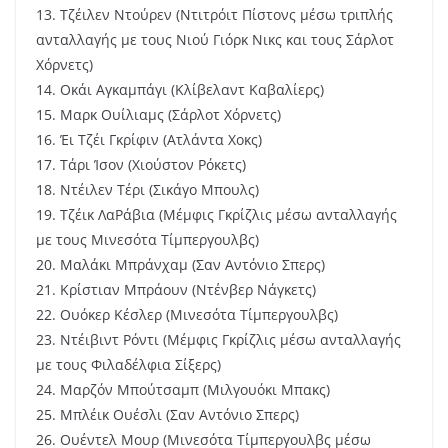
13. Τζέιλεν Ντούρεν (Ντιτρόιτ Πίστονς μέσω τριπλής
ανταλλαγής με τους Νιού Γιόρκ Νικς και τους Σάρλοτ
Χόρνετς)
14. Οκάι Αγκαμπάγι (Κλίβελαντ Καβαλίερς)
15. Μαρκ Ουίλιαμς (Σάρλοτ Χόρνετς)
16. Έι Τζέι Γκρίφιν (Ατλάντα Χοκς)
17. Tάρι Ίσον (Χιούστον Ρόκετς)
18. Ντέιλεν Τέρι (Σικάγο Μπουλς)
19. Τζέικ ΛαΡάβια (Μέμφις Γκρίζλις μέσω ανταλλαγής
με τους Μινεσότα Τίμπεργουλβς)
20. Μαλάκι Μπράνχαμ (Σαν Αντόνιο Σπερς)
21. Κρίστιαν Μπράουν (Ντένβερ Νάγκετς)
22. Ουόκερ Κέσλερ (Μινεσότα Τίμπεργουλβς)
23. Ντέιβιντ Ρόντι (Μέμφις Γκρίζλις μέσω ανταλλαγής
με τους Φιλαδέλφια Σίξερς)
24. Μαρζόν Μπούτσαμπ (Mιλγουόκι Μπακς)
25. Μπλέικ Ουέσλι (Σαν Αντόνιο Σπερς)
26. Ουέντελ Μουρ (Μινεσότα Τίμπεργουλβς μέσω