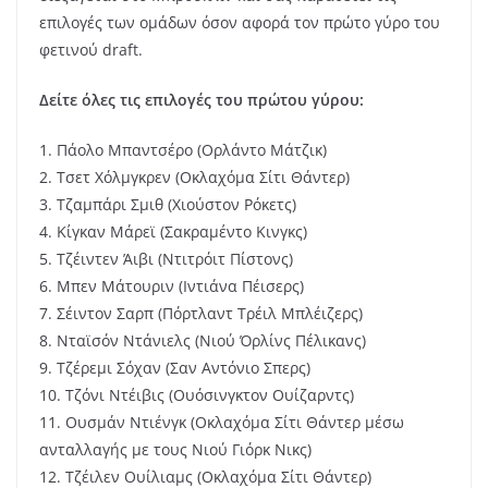
επιλογές των ομάδων όσον αφορά τον πρώτο γύρο του
φετινού draft.
Δείτε όλες τις επιλογές του πρώτου γύρου:
1. Πάολο Μπαντσέρο (Ορλάντο Μάτζικ)
2. Τσετ Χόλμγκρεν (Οκλαχόμα Σίτι Θάντερ)
3. Τζαμπάρι Σμιθ (Χιούστον Ρόκετς)
4. Κίγκαν Μάρεϊ (Σακραμέντο Κινγκς)
5. Τζέιντεν Άιβι (Ντιτρόιτ Πίστονς)
6. Μπεν Μάτουριν (Ιντιάνα Πέισερς)
7. Σέιντον Σαρπ (Πόρτλαντ Τρέιλ Μπλέιζερς)
8. Νταϊσόν Ντάνιελς (Νιού Όρλίνς Πέλικανς)
9. Τζέρεμι Σόχαν (Σαν Αντόνιο Σπερς)
10. Τζόνι Ντέιβις (Ουόσινγκτον Ουίζαρντς)
11. Ουσμάν Ντιένγκ (Οκλαχόμα Σίτι Θάντερ μέσω
ανταλλαγής με τους Νιού Γιόρκ Νικς)
12. Τζέιλεν Ουίλιαμς (Οκλαχόμα Σίτι Θάντερ)