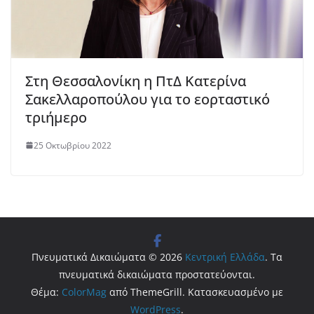
Στη Θεσσαλονίκη η ΠτΔ Κατερίνα
Σακελλαροπούλου για το εορταστικό
τριήμερο
25 Οκτωβρίου 2022
Πνευματικά Δικαιώματα © 2026
Κεντρική Ελλάδα
. Τα
πνευματικά δικαιώματα προστατεύονται.
Θέμα:
ColorMag
από ThemeGrill. Κατασκευασμένο με
WordPress
.