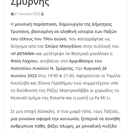
Σμύρνης
21 Ιουνίου 2022
Η
μουσική παράσταση, δημιουργία της Δήμητρας
Τρυπάνη, βασισμένη σε αληθινή ιστορία των Παξών
του τέλους του 19ου αιώνα
, που καταγράφηκε ως
διήγημα από τον
Σπύρο Μπογδάνο
στην συλλογή του
«Η ΔΕΠΑΙΝΑ»
και μετέτρεψε σε θεατρικό μονόλογο η
Φαίη Λύχνου
, ανεβαίνει στο
Αμφιθέατρο του
Λεοντείου Λυκείου Ν. Σμύρνης,
την
Κυριακή 26
Ιουνίου 2022
στις 19:00 & 21:00. Αφηγούνται οι Ταμίλα
Κουλίεβα και Έλενα Γεροδήμου ενώ συμμετέχουν υπό
τη διεύθυνση της Ρόζης Μαστροσάββα οι χορωδίες το
Νεανικό τμήμα της Rosarte και η μικτή La Fa Mi Li.
Σε μια εποχή δύσκολη, σ’ ένα μικρό τόπο, τους Παξούς,
μια γυναίκα αψηφά την κοινωνία, ξεπερνά τα συνήθη
ανθρώπινα πάθη, βάζει πλώρη, με μοναδική πυξίδα