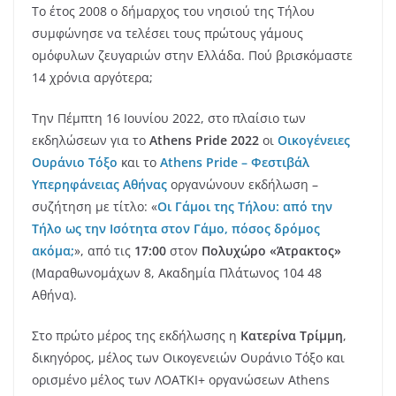
Το έτος 2008 ο δήμαρχος του νησιού της Τήλου
συμφώνησε να τελέσει τους πρώτους γάμους
ομόφυλων ζευγαριών στην Ελλάδα. Πού βρισκόμαστε
14 χρόνια αργότερα;
Την Πέμπτη 16 Ιουνίου 2022, στο πλαίσιο των
εκδηλώσεων για το
Athens Pride 2022
οι
Οικογένειες
Ουράνιο Τόξο
και το
Athens Pride – Φεστιβάλ
Υπερηφάνειας Αθήνας
οργανώνουν εκδήλωση –
συζήτηση με τίτλο: «
Οι Γάμοι της Τήλου: από την
Τήλο ως την Ισότητα στον Γάμο, πόσος δρόμος
ακόμα;
», από τις
17:00
στον
Πολυχώρο «Άτρακτος»
(Μαραθωνομάχων 8, Ακαδημία Πλάτωνος 104 48
Αθήνα).
Στο πρώτο μέρος της εκδήλωσης η
Κατερίνα Τρίμμη
,
δικηγόρος, μέλος των Οικογενειών Ουράνιο Τόξο και
ορισμένο μέλος των ΛΟΑΤΚΙ+ οργανώσεων Athens