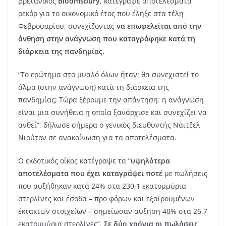
βρετανικός
Bloomsbury
, κατέγραψε αποτελέσματα
ρεκόρ για το οικονομικό έτος που έληξε στα τέλη
Φεβρουαρίου, συνεχίζοντας
να επωφελείται από την
άνθηση στην ανάγνωση που καταγράφηκε κατά τη
διάρκεια της πανδημίας.
“Το ερώτημα στο μυαλό όλων ήταν: θα συνεχιστεί το
άλμα (στην ανάγνωση) κατά τη διάρκεια της
πανδημίας; Τώρα ξέρουμε την απάντηση: η ανάγνωση
είναι μια συνήθεια η οποία ξανάρχισε και συνεχίζει να
ανθεί”, δήλωσε σήμερα ο γενικός διευθυντής Νάιτζελ
Νιούτον σε ανακοίνωση για τα αποτελέσματα.
Ο εκδοτικός οίκος κατέγραψε τα “
υψηλότερα
αποτελέσματα που έχει καταγράψει ποτέ
με πωλήσεις
που αυξήθηκαν κατά 24% στα 230,1 εκατομμύρια
στερλίνες και έσοδα – προ φόρων και εξαιρουμένων
έκτακτων στοιχείων – σημείωσαν αύξηση 40% στα 26,7
εκατομμύρια στερλίνες”.
Σε δύο χρόνια οι πωλήσεις