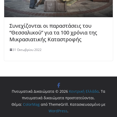
Συνεχίζονται οι παραστάσεις του
“Θεσσαλικού” για τα 100 χρόνια της
Μικρασιατικής Καταστροφής
31 Οκτωβρίου 2022
Πνευματικά Δικαιώματα © 2026
Κεντρική Ελλάδα
. Τα
πνευματικά δικαιώματα προστατεύονται.
Θέμα:
ColorMag
από ThemeGrill. Κατασκευασμένο με
WordPress
.