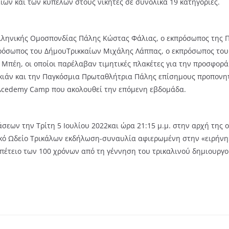
ίων και των κυπέλων στους νικητές σε συνολικά 19 κατηγορίες.
λληνικής Ομοσπονδίας Πάλης Κώστας Φάλιας, ο εκπρόσωπος της Π
ρόσωπος του ΔήμουΤρικκαίων Μιχάλης Λάππας, ο εκπρόσωπος του
Μπέη, οι οποίοι παρέλαβαν τιμητικές πλακέτες για την προσφορά
γκιάν και την Παγκόσμια Πρωταθλήτρια Πάλης επίσημους προπονη
 Acedemy Camp που ακολουθεί την επόμενη εβδομάδα.
εων την Τρίτη 5 Ιουλίου 2022και ώρα 21:15 μ.μ. στην αρχή της 
ικό Ωδείο Τρικάλων εκδήλωση-συναυλία αφιερωμένη στην «ειρήνη
επέτειο των 100 χρόνων από τη γέννηση του τρικαλινού δημιουργ