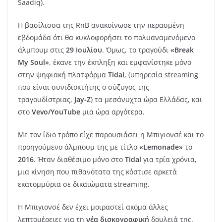
Saadiq).
Η βασίλισσα της RnB ανακοίνωσε την περασμένη
εβδομάδα ότι θα κυκλοφορήσει το πολυαναμενόμενο
άλμπουμ στις
29 Ιουλίου
. Όμως, το τραγούδι
«Break
My Soul»
, έκανε την έκπληξη και εμφανίστηκε μόνο
στην ψηφιακή πλατφόρμα
Tidal
, (υπηρεσία streaming
που είναι συνιδιοκτήτης ο σύζυγος της
τραγουδίστριας,
Jay-Z
) τα μεσάνυχτα ώρα Ελλάδας, και
στο
Vevo/YouTube
μια ώρα αργότερα.
Με τον ίδιο τρόπο είχε παρουσιάσει η Μπιγιονσέ και το
προηγούμενο άλμπουμ της με τίτλο
«Lemonade»
το
2016
. Ήταν διαθέσιμο μόνο στο
Tidal
για τρία χρόνια,
μια κίνηση που πιθανότατα της κόστισε αρκετά
εκατομμύρια σε δικαιώματα streaming.
Η Μπιγιονσέ δεν έχει μοιραστεί ακόμα άλλες
λεπτομέρειες για τη
νέα δισκογραφική
δουλειά της.