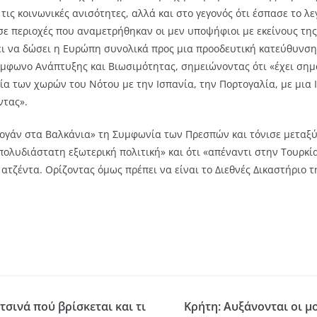
ις κοινωνικές ανισότητες, αλλά και στο γεγονός ότι έσπασε το λ
 σε περιοχές που αναμετρήθηκαν οι μεν υποψήφιοι με εκείνους της
ει να δώσει η Ευρώπη συνολικά προς μια προοδευτική κατεύθυνση ε
φωνο Ανάπτυξης και Βιωσιμότητας, σημειώνοντας ότι «έχει σημασ
ία των χωρών του Νότου με την Ισπανία, την Πορτογαλία, με μια 
ντας».
τογάν στα Βαλκάνια» τη Συμφωνία των Πρεσπών και τόνισε μεταξύ
πολυδιάστατη εξωτερική πολιτική» και ότι «απέναντι στην Τουρκί
 ατζέντα. Ορίζοντας όμως πρέπει να είναι το Διεθνές Δικαστήριο
σινά πού βρίσκεται και τι
Κρήτη: Αυξάνονται οι μ