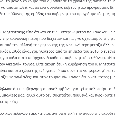
ίναι το μοναδικό κόμμα που αξιοποίησε τα χρόνια της αντιπολίτε
 να αποτυπωθεί και σε ένα συνολικό κυβερνητικό πρόγραμμα». Είπ
ε υπεύθυνος της ομάδας του κυβερνητικού προγράμματός μας, π
Κ. Μητσοτάκης είπε ότι «τα εκ των υστέρων μέτρα που ανακοινώ
ην κοινωνική πίεση που δέχεται» και πως «ο σχεδιασμός της για 
ι από την αλλαγή της ρητορικής της ΝΔ». Ανέφερε μεταξύ άλλων ό
ικός μισθός είναι χαμηλότερος από τα επίπεδα του 2010, ο ενεργ
ως για «όλα αυτά υπάρχουν ξεκάθαρες κυβερνητικές ευθύνες». «Η 
ον ωκεανό», τόνισε. Είπε ακόμη ότι «η κυβέρνηση του κ. Μητσοτά
νει και στο χώρο της ενέργειας, όπου αρνείται να φορολογήσει τ
άξει “Μανωλάδες” και στον τουρισμό». Τόνισε ότι ο κατώτατος μι
ήλωσε ότι η κυβέρνηση «επαναλαμβάνει για τρίτο καλοκαίρι τα ί
υμπολίτες μας, αλλά αυτό δεν συζητείται πουθενά και πως «ούτε
μεταφοράς».
αλλικών εκλογών χαρακτήρισε ανησυχητική την άνοδο της ακροδεξ