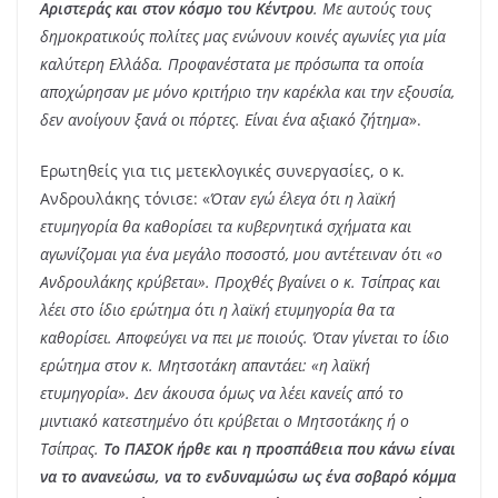
Αριστεράς και στον κόσμο του Κέντρου
. Με αυτούς τους
δημοκρατικούς πολίτες μας ενώνουν κοινές αγωνίες για μία
καλύτερη Ελλάδα. Προφανέστατα με πρόσωπα τα οποία
αποχώρησαν με μόνο κριτήριο την καρέκλα και την εξουσία,
δεν ανοίγουν ξανά οι πόρτες. Είναι ένα αξιακό ζήτημα
».
Ερωτηθείς για τις μετεκλογικές συνεργασίες, ο κ.
Ανδρουλάκης τόνισε: «
Όταν εγώ έλεγα ότι η λαϊκή
ετυμηγορία θα καθορίσει τα κυβερνητικά σχήματα και
αγωνίζομαι για ένα μεγάλο ποσοστό, μου αντέτειναν ότι «ο
Ανδρουλάκης κρύβεται». Προχθές βγαίνει ο κ. Τσίπρας και
λέει στο ίδιο ερώτημα ότι η λαϊκή ετυμηγορία θα τα
καθορίσει. Αποφεύγει να πει με ποιούς. Όταν γίνεται το ίδιο
ερώτημα στον κ. Μητσοτάκη απαντάει: «η λαϊκή
ετυμηγορία». Δεν άκουσα όμως να λέει κανείς από το
μιντιακό κατεστημένο ότι κρύβεται ο Μητσοτάκης ή ο
Τσίπρας.
Το ΠΑΣΟΚ ήρθε και η προσπάθεια που κάνω είναι
να το ανανεώσω, να το ενδυναμώσω ως ένα σοβαρό κόμμα