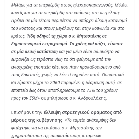
Μιλάμε για τα υπερκέρδη στους ηλεκτροπαραγωγούς. Μιλάει
κανείς και για τα υπερκέρδη στα καύσιμα, στο πετρέλαιο;
Πρέπει σε μία τέτοια περιπέτεια να υπάρχει δίκαιη κατανομή
του κόστους και στους μεγάλους και στην κοινωνία και στο
κράτος.
Ήδη οδηγεί τη χώρα ο κ. Μητσοτάκης σε
δημοσιονομικό εκτροχιασμό. Το χρέος καλπάζει, είμαστε
σε μία δεινή κατάσταση
και για μένα είναι αδιανόητο να
εμφανίζει ως τεράστια νίκη το ότι φεύγουμε από την
ενισχυμένη εποπτεία κάτι που ήταν προκαθορισμένο από
τους δανειστές, χωρίς να λέει τί σημαίνει αυτό. Ουσιαστικά
θα είμαστε μέχρι το 2060-παραμένει η δέσμευση αυτή- σε
εποπτεία έως ότου αποπληρώσουμε το 75% του χρέους
προς τον ESM
» συμπλήρωσε ο κ. Ανδρουλάκης.
Επισήμανε την
έλλειψη στρατηγικού οράματος από
μέρους της κυβέρνησης
. «
Το ταμείο ανάκαμψης δεν
φτιάχτηκε για να εντάσσει ο κ. Μητσοτάκης την
χρηματοδότηση της αποκατάστασης ιστορικών