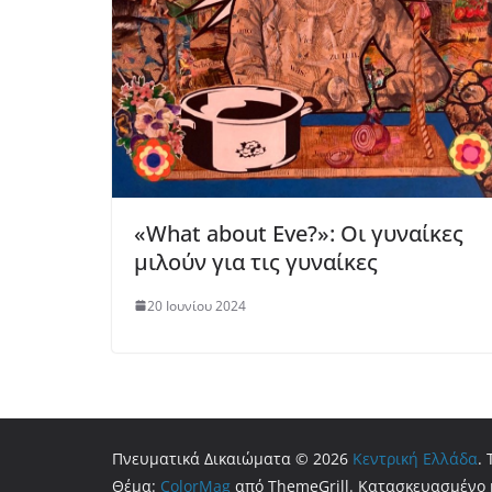
«What about Eve?»: Οι γυναίκες
μιλούν για τις γυναίκες
20 Ιουνίου 2024
Πνευματικά Δικαιώματα © 2026
Κεντρική Ελλάδα
.
Θέμα:
ColorMag
από ThemeGrill. Κατασκευασμένο