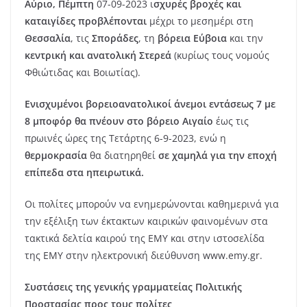
Αύριο, Πέμπτη
07-09-2023 ι
σχυρές βροχές και
καταιγίδες προβλέπονται
μέχρι το μεσημέρι στη
Θεσσαλία
, τις
Σποράδες
, τη
βόρεια Εύβοια
και την
κεντρική και ανατολική Στερεά
(κυρίως τους νομούς
Φθιώτιδας και Βοιωτίας).
Ενισχυμένοι βορειοανατολικοί άνεμοι εντάσεως 7 με
8 μποφόρ θα πνέουν στο βόρειο Αιγαίο
έως τις
πρωινές ώρες της Τετάρτης 6-9-2023, ενώ η
θερμοκρασία
θα διατηρηθεί
σε χαμηλά για την εποχή
επίπεδα στα ηπειρωτικά.
Οι πολίτες μπορούν να ενημερώνονται καθημερινά για
την εξέλιξη των έκτακτων καιρικών φαινομένων στα
τακτικά δελτία καιρού της ΕΜΥ και στην ιστοσελίδα
της ΕΜΥ στην ηλεκτρονική διεύθυνση www.emy.gr.
Συστάσεις της γενικής γραμματείας Πολιτικής
Προστασίας προς τους πολίτες