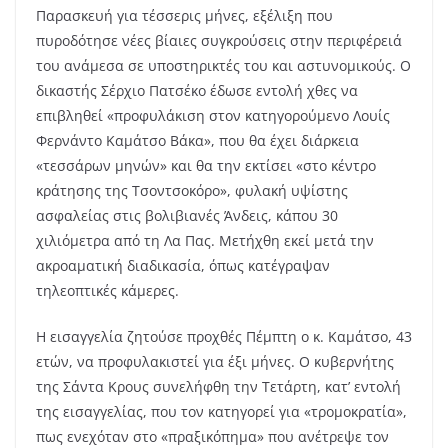
Παρασκευή για τέσσερις μήνες, εξέλιξη που
πυροδότησε νέες βίαιες συγκρούσεις στην περιφέρειά
του ανάμεσα σε υποστηρικτές του και αστυνομικούς. Ο
δικαστής Σέρχιο Πατσέκο έδωσε εντολή χθες να
επιβληθεί «προφυλάκιση στον κατηγορούμενο Λουίς
Φερνάντο Καμάτσο Βάκα», που θα έχει διάρκεια
«τεσσάρων μηνών» και θα την εκτίσει «στο κέντρο
κράτησης της Τσοντσοκόρο», φυλακή υψίστης
ασφαλείας στις βολιβιανές Άνδεις, κάπου 30
χιλιόμετρα από τη Λα Πας. Μετήχθη εκεί μετά την
ακροαματική διαδικασία, όπως κατέγραψαν
τηλεοπτικές κάμερες.
Η εισαγγελία ζητούσε προχθές Πέμπτη ο κ. Καμάτσο, 43
ετών, να προφυλακιστεί για έξι μήνες. Ο κυβερνήτης
της Σάντα Κρους συνελήφθη την Τετάρτη, κατ’ εντολή
της εισαγγελίας, που τον κατηγορεί για «τρομοκρατία»,
πως ενεχόταν στο «πραξικόπημα» που ανέτρεψε τον