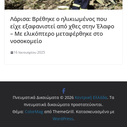
Λάρισα: Βρέθηκε ο ηλικιωμένος που
είχε εξαφανιστεί από χθες στην Έλαφο
– Με ελικόπτερο μεταφέρθηκε στο
νοσοκομείο
16 Ιανουαρίου 2025
Πνευματικά Δικαιώματα © 2026
Κεντρική Ελλάδα
. Τα
πνευματικά δικαιώματα προστατεύονται.
Θέμα:
ColorMag
από ThemeGrill. Κατασκευασμένο με
WordPress
.