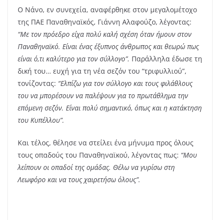
Ο Νάνο, εν συνεχεία, αναφέρθηκε στον μεγαλομέτοχο
της ΠΑΕ Παναθηναϊκός, Γιάννη Αλαφούζο, λέγοντας:
“Με τον πρόεδρο είχα πολύ καλή σχέση όταν ήμουν στον
Παναθηναϊκό. Είναι ένας έξυπνος άνθρωπος και θεωρώ πως
είναι ό,τι καλύτερο για τον σύλλογο”.
Παράλληλα έδωσε τη
δική του… ευχή για τη νέα σεζόν του “τριφυλλιού”,
τονίζοντας:
“Ελπίζω για τον σύλλογο και τους φιλάθλους
του να μπορέσουν να παλέψουν για το πρωτάθλημα την
επόμενη σεζόν. Είναι πολύ σημαντικό, όπως και η κατάκτηση
του Κυπέλλου”.
Και τέλος, θέλησε να στείλει ένα μήνυμα προς όλους
τους οπαδούς του Παναθηναϊκού, λέγοντας πως:
“Μου
λείπουν οι οπαδοί της ομάδας. Θέλω να γυρίσω στη
Λεωφόρο και να τους χαιρετήσω όλους”.