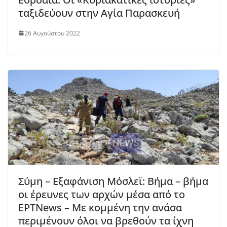
ταξιδεύουν στην Αγία Παρασκευή
26 Αυγούστου 2022
Σύμη – Εξαφάνιση Μόσλεϊ: Βήμα – βήμα
οι έρευνες των αρχών μέσα από το
ΕΡΤNews – Με κομμένη την ανάσα
περιμένουν όλοι να βρεθούν τα ίχνη