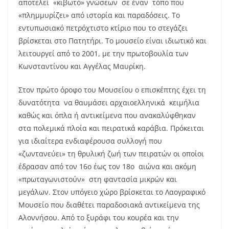
αποτελεί «κιβωτό» γνώσεων σε έναν τόπο που
«πλημμυρίζει» από ιστορία και παραδόσεις. Το
εντυπωσιακό πετρόχτιστο κτίριο που το στεγάζει
βρίσκεται στο Πατητήρι. Το μουσείο είναι ιδιωτικό και
λειτουργεί από το 2001, με την πρωτοβουλία των
Κωνσταντίνου και Αγγέλας Μαυρίκη.
Στον πρώτο όροφο του Μουσείου ο επισκέπτης έχει τη
δυνατότητα να θαυμάσει αρχαιοελληνικά κειμήλια
καθώς και όπλα ή αντικείμενα που ανακαλύφθηκαν
στα πολεμικά πλοία και πειρατικά καράβια. Πρόκειται
για ιδιαίτερα ενδιαφέρουσα συλλογή που
«ζωντανεύει» τη θρυλική ζωή των πειρατών οι οποίοι
έδρασαν από τον 16ο έως τον 18ο αιώνα και ακόμη
«πρωταγωνιστούν» στη φαντασία μικρών και
μεγάλων. Στον υπόγειο χώρο βρίσκεται το Λαογραφικό
Μουσείο που διαθέτει παραδοσιακά αντικείμενα της
Αλοννήσου. Από το ξυράφι του κουρέα και την