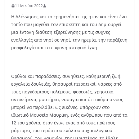
11 Ιουνίου 2022
Η Αλόννησος και τα ερημονήσια της ήταν και είναι ένα
τοπίο που μαγεύει τον επισκέπτη και του δημιουργεί
μια έντονη διάθεση εξερεύνησης με τις συχνές
εναλλαγές από νησί σε νησί, την ηρεμία, την παράξενη
μορφολογία και τα εμφανή ιστορικά ίχνη
Θρύλοι και παραδόσεις, συνήθειες, καθημερινή ζωή,
εργαλεία δουλειάς, θησαυροί πειρατικοί, νάρκες από
τους παγκόσμιους πολέμους, φορεσιές, χρηστικά
αντικείμενα, μυστήρια, ναυάγια και ότι ακόμα ο νους
μπορεί να περιλάβει ως εικόνες, υπάρχουν στο
ιδιωτικό Μουσείο Μαυρίκη, ενός ανθρώπου που από τα
12 του χρόνια, όταν έγινε ένας από τους πρώτους
μάρτυρες του τεράστιου ενάλιου αρχαιολογικού
θησαυρού, του ναυαγίου της Περιστέρας, το έβαλε