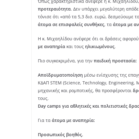
Όπως χαρακτηριστικά ανέφερε η κ. Μιχαηλίδου
προτεραιότητα
. Δεν υπάρχει μεγαλύτερη απόδει
τόνισε ότι «από τα 5,3 δισ. ευρώ, δεσμεύουμε τ
άτομα σε επισφαλείς συνθήκες
, τα
άτομα με α
Η κ. Μιχαηλίδου ανέφερε ότι οι δράσεις αφορού
με αναπηρία
και τους
ηλικιωμένους
.
Πιο συγκεκριμένα, για την
παιδική προστασία:
Αποϊδρυματοποίηση
μέσω ενίσχυσης της επαγγ
ΚΔΑΠ STEM (Science, Technology, Engineering, 
μηχανικής και ρομποτικής, θα προσφέρονται
δρ
τους.
Day camps για αθλητικές και πολιτιστικές δρα
Για τα
άτομα με αναπηρία:
Προσωπικός βοηθός.