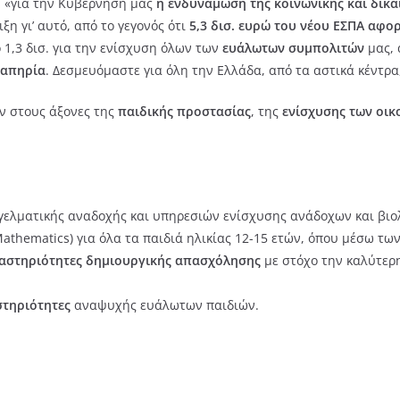
, «για την Κυβέρνησή μας
η ενδυνάμωση της κοινωνικής και δίκα
ξη γι’ αυτό, από το γεγονός ότι
5,3 δισ. ευρώ του νέου ΕΣΠΑ αφο
ο 1,3 δισ. για την ενίσχυση όλων των
ευάλωτων συμπολιτών
μας, 
ναπηρία
. Δεσμευόμαστε για όλη την Ελλάδα, από τα αστικά κέντρα,
ν στους άξονες της
παιδικής προστασίας
, της
ενίσχυσης των οι
ελματικής αναδοχής και υπηρεσιών ενίσχυσης ανάδοχων και βιολ
Mathematics) για όλα τα παιδιά ηλικίας 12-15 ετών, όπου μέσω των
αστηριότητες δημιουργικής απασχόλησης
με στόχο την καλύτερ
στηριότητες
αναψυχής ευάλωτων παιδιών.