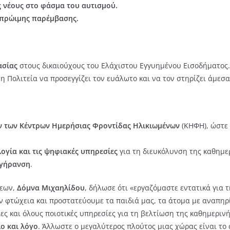
 νέους
στο φάσμα του αυτισμού.
 πρώιμης παρέμβασης.
ασίας
στους δικαιούχους του Ελάχιστου Εγγυημένου Εισοδήματος.
η Πολιτεία να προσεγγίζει τον ευάλωτο και να τον στηρίζει άμεσα
 των Κέντρων Ημερήσιας Φροντίδας Ηλικιωμένων
(ΚΗΦΗ), ώστε 
ογία και τις ψηφιακές υπηρεσίες
για τη διευκόλυνση της καθημερ
 γήρανση
.
σεων,
Δόμνα Μιχαηλίδου
, δήλωσε ότι «εργαζόμαστε εντατικά για
ν φτώχεια και προστατεύουμε τα παιδιά μας, τα άτομα με αναπηρί
ς και όλους ποιοτικές υπηρεσίες για τη βελτίωση της καθημερινή
ο και λόγο
. Άλλωστε ο μεγαλύτερος πλούτος μιας χώρας είναι το 