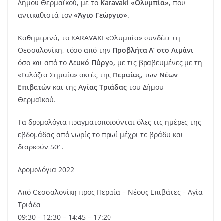
Δήμου Θερμαϊκού, με το
Karavaki «Ολυμπία»
, που
αντικαθιστά τον
«Άγιο Γεώργιο»
.
Καθημερινά, το KARAVAKI «Ολυμπία» συνδέει τη
Θεσσαλονίκη, τόσο από την
Προβλήτα Α’ στο Λιμάνι
όσο και από το
Λευκό Πύργο,
με τις βραβευμένες με τη
«Γαλάζια Σημαία» ακτές της
Περαίας
, των
Νέων
Επιβατών
και της
Αγίας Τριάδας
του Δήμου
Θερμαϊκού.
Τα δρομολόγια πραγματοποιούνται όλες τις ημέρες της
εβδομάδας από νωρίς το πρωί μέχρι το βράδυ και
διαρκούν 50′ .
Δρομολόγια 2022
Από Θεσσαλονίκη προς Περαία – Νέους Επιβάτες – Αγία
Τριάδα
09:30 – 12:30 – 14:45 – 17:20