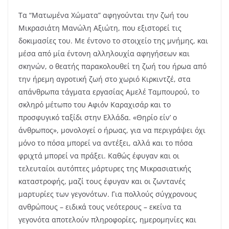
Τα “Ματωμένα Χώματα” αφηγούνται την ζωή του
Μικρασιάτη Μανώλη Αξιώτη, που εξιστορεί τις
δοκιμασίες του. Με έντονο το στοιχείο της μνήμης, και
μέσα από μία έντονη αλληλουχία αφηγήσεων και
σκηνών, ο θεατής παρακολουθεί τη ζωή του ήρωα από
την ήρεμη αγροτική ζωή στο χωριό Κιρκιντζέ, στα
απάνθρωπα τάγματα εργασίας Αμελέ Ταμπουρού, το
σκληρό μέτωπο του Αφιόν Καραχισάρ και το
προσφυγικό ταξίδι στην Ελλάδα. «Θηρίο είν’ ο
άνθρωπος», μονολογεί ο ήρωας, για να περιγράψει όχι
μόνο το πόσα μπορεί να αντέξει, αλλά και το πόσα
φριχτά μπορεί να πράξει. Καθώς έφυγαν και οι
τελευταίοι αυτόπτες μάρτυρες της Μικρασιατικής
καταστροφής, μαζί τους έφυγαν και οι ζωντανές
μαρτυρίες των γεγονότων. Για πολλούς σύγχρονους
ανθρώπους – ειδικά τους νεότερους – εκείνα τα
γεγονότα αποτελούν πληροφορίες, ημερομηνίες και