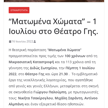
ΕΠΙΚΑΙΡΟΤΗΤΑ
“Ματωμένα Χώματα” – 1
Ιουλίου στο Θέατρο Γης.
16 Ιουνίου 2022
Η θεατρική παράσταση “
Ματωμένα Χώματα”
πραγματοποιείται προς τιμής των
100 χρόνιων
από τη
Μικρασιατική Καταστροφή
και τα 113 χρόνια από τη
γέννηση της
Διδώς Σωτηρίου,
την
Πέμπτη 1 Ιουλίου
2022
, στο
Θέατρο Γης
και ώρα
21.30
. Το εμβληματικό
έργο της νεοελληνικής λογοτεχνίας, που αγαπήθηκε
από γενιές και γενιές Ελλήνων, μεταφέρεται στη σκηνή
σε σκηνοθεσία
Γιώργου Παλούμπη
, με πρωταγωνιστές
τους:
Νικήτα Τσακίρογλου, Μιχάλη Σαράντη, Αντίνοο
Αλμπάνη
και έναν εξαιρετικό θίασο ηθοποιών.