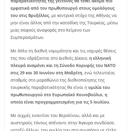
παραβατικότητας της γείτονος θα τεθεί ακόμα πιο
εμφατικά από τον πρωθυπουργό στους ομολόγους
του στις Βρυξέλλες
, με κεντρικό στόχο της Αθήνας να
μην είναι άλλος από την καταδίκη της Τουρκίας, μέσω
μιας σαφούς αναφοράς στο Κείμενο των
Συμπερασμάτων.
Με όπλο τη διεθνή νομιμότητα και τις ισχυρές θέσεις
της που εδράζονται στο Διεθνές Δίκαιο,
η ελληνική
πλευρά αναμένει και τη Σύνοδο Κορυφής του ΝΑΤΟ
στις 29 και 30 Ιουνίου στη Μαδρίτη
, ενώ τελευταίος
σταθμός στο μαραθώνιο της διεθνοποίησης της
τουρκικής παραβατικότητας θα είναι η
ομιλία του
πρωθυπουργού στο Ευρωπαϊκό Κοινοβούλιο, η
οποία είναι προγραμματισμένη για τις 5 Ιουλίου.
Με αιχμές εναντίον του Βερολίνου, αλλά και με
αυστηρούς τόνους απέναντι στην Άγκυρα συνδύασε,
μεταξύ άλλων, την ομιλία του στο συμπόσιο με τίτλο