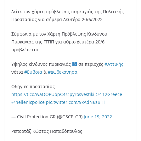
Δείτε τον χάρτη πρόβλεψης πυρκαγιάς της Πολιτικής
Προστασίας για σήμερα Δευτέρα 20/6/2022
Σύμφωνα με τον Χάρτη Πρόβλεψης Κινδύνου
Πυρκαγιάς της ΓΓΠΠ για αύριο Δευτέρα 20/6
προβλέπεται:
Yψηλός κίνδυνος πυρκαγιάς
σε περιοχές
#Αττικής
,
νότια
#Εύβοια
&
#Δωδεκάνησα
Οδηγίες προστασίας
https://t.co/waOOPUbpC4
@pyrosvestiki
@112Greece
@hellenicpolice
pic.twitter.com/9xAdN6zBHi
— Civil Protection GR (@GSCP_GR)
June 19, 2022
Ρεπορτάζ Κώστας Παπαδόπουλος