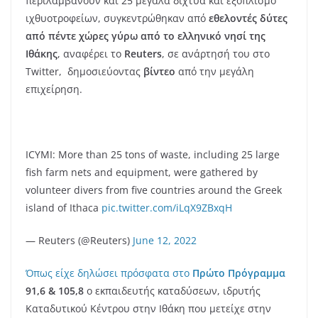
περιλαμβάνουν και 25 μεγάλα δίχτυα και εξοπλισμό
ιχθυοτροφείων, συγκεντρώθηκαν από
εθελοντές δύτες
από πέντε χώρες γύρω από το ελληνικό νησί της
Ιθάκης
, αναφέρει το
Reuters
, σε ανάρτησή του στο
Twitter, δημοσιεύοντας
βίντεο
από την μεγάλη
επιχείρηση.
ICYMI: More than 25 tons of waste, including 25 large
fish farm nets and equipment, were gathered by
volunteer divers from five countries around the Greek
island of Ithaca
pic.twitter.com/iLqX9ZBxqH
— Reuters (@Reuters)
June 12, 2022
Όπως είχε δηλώσει πρόσφατα στο
Πρώτο Πρόγραμμα
91,6 & 105,8
ο εκπαιδευτής καταδύσεων, ιδρυτής
Καταδυτικού Κέντρου στην Ιθάκη που μετείχε στην