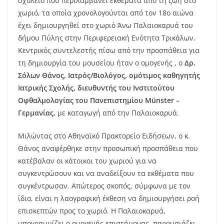
σχολείο που περιλαμβάνει εκθέματα από τη ζωή στο
χωριό, τα οποία χρονολογούνται από τον 18ο αιώνα
έχει δημιουργηθεί στο χωριό Άνω Παλαιοκαρυά του
δήμου Πύλης στην Περιφερειακή Ενότητα Τρικάλων.
Κεντρικός συντελεστής πίσω από την προσπάθεια για
τη δημιουργία του μουσείου ήταν ο ομογενής , ο
Δρ.
Σόλων Θάνος, Ιατρός/Βιολόγος, ομότιμος καθηγητής
Ιατρικής Σχολής, διευθυντής του Ινστιτούτου
Οφθαλμολογίας του Πανεπιστημίου Münster –
Γερμανίας
, με καταγωγή από την Παλαιοκαρυά.
Μιλώντας στο Αθηναϊκό Πρακτορείο Ειδήσεων, ο κ.
Θάνος αναφέρθηκε στην προσωπική προσπάθεια που
κατέβαλαν οι κάτοικοι του χωριού για να
συγκεντρώσουν και να αναδείξουν τα εκθέματα που
συγκέντρωσαν. Απώτερος σκοπός, σύμφωνα με τον
ίδιο, είναι η λαογραφική έκθεση να δημιουργήσει ροή
επισκεπτών προς το χωριό. Η Παλαιοκαρυά,
υπογραμμίζει ο ομογενής επιστήμονας, παρουσιάζει