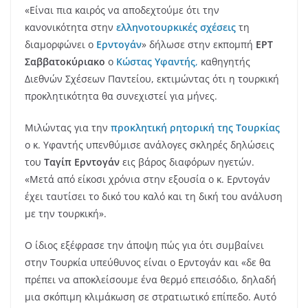
«Είναι πια καιρός να αποδεχτούμε ότι την
κανονικότητα στην
ελληνοτουρκικές σχέσεις
τη
διαμορφώνει ο
Ερντογάν
» δήλωσε στην εκπομπή
ΕΡΤ
Σαββατοκύριακο
ο
Kώστας Υφαντής
,
καθηγητής
Διεθνών Σχέσεων Παντείου,
εκτιμώντας ότι η τουρκική
προκλητικότητα θα συνεχιστεί για μήνες.
Μιλώντας για την
προκλητική ρητορική της Τουρκίας
ο κ. Υφαντής υπενθύμισε ανάλογες σκληρές δηλώσεις
του
Ταγίπ Ερντογάν
εις βάρος διαφόρων ηγετών.
«Μετά από είκοσι χρόνια στην εξουσία ο κ. Ερντογάν
έχει ταυτίσει το δικό του καλό και τη δική του ανάλυση
με την τουρκική».
Ο ίδιος εξέφρασε την άποψη πώς για ότι συμβαίνει
στην Τουρκία υπεύθυνος είναι ο Ερντογάν και «δε θα
πρέπει να αποκλείσουμε ένα θερμό επεισόδιο, δηλαδή
μια σκόπιμη κλιμάκωση σε στρατιωτικό επίπεδο. Αυτό