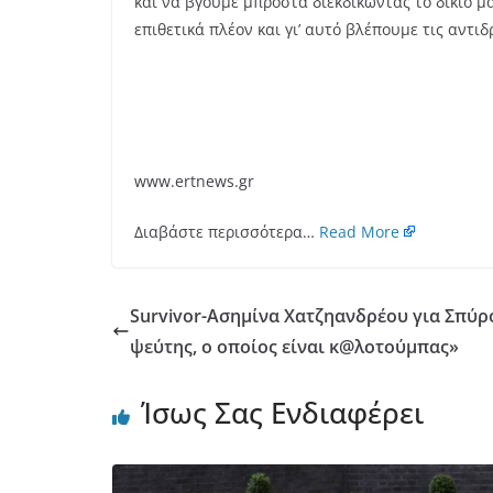
και να βγούμε μπροστά διεκδικώντας το δίκιο μ
επιθετικά πλέον και γι’ αυτό βλέπουμε τις αντιδ
www.ertnews.gr
Διαβάστε περισσότερα…
Read More
Survivor-Ασημίνα Χατζηανδρέου για Σπύρο
ψεύτης, ο οποίος είναι κ@λοτούμπας»
Ίσως Σας Ενδιαφέρει