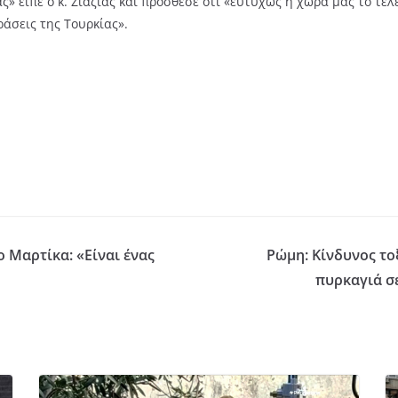
ας» είπε ο κ. Ζιαζιάς και πρόσθεσε ότι «ευτυχώς η χώρα μας το τ
ράσεις της Τουρκίας».
 Μαρτίκα: «Είναι ένας
Ρώμη: Κίνδυνος το
πυρκαγιά σ