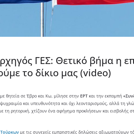
 αρχηγός ΓΕΣ: Θετικό βήμα η 
ύμε το δίκιο μας (video)
 με θητεία σε Έβρο και Κω, μίλησε στην
ΕΡΤ
και την εκπομπή
«Συν
 ψυχραιμία και υπευθυνότητα και όχι λεονταρισμούς, αλλά τη γλ
ι με τη ρητορική, χτίζουν ένα αφήγημα προκλήσεων και εισβολής σ
 Τούρκων
με τις συνεχείς εμπρηστικές δηλώσεις αξιωματούχων τό