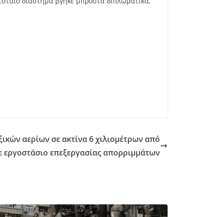
ελευταίο διάστημα βγήκε μπροστά διπλωματικά,
ξικών αερίων σε ακτίνα 6 χιλιομέτρων από
ε εργοστάσιο επεξεργασίας απορριμμάτων