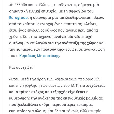
«Η Ελλάδα και οι Έλληνες υποδέχονται, σήμερα,
μία
σημαντική εθνική επιτυχία: με τη σφραγίδα του
Eurogroup
, η οικονομία μας απελευθερώνεται, πλέον,
από το καθεστώς Ενισχυμένης Εποπτείας.
Κλείνει,
έτσι, ένας επώδυνος κύκλος που άνοιξε πριν από 12
χρόνια. Και, ταυτόχρονα,
ανοίγει μία νέα εποχή
αυτόνομων επιλογών για την ανάπτυξη της χώρας
και
την ευημερία των πολιτών της
» τονίζει σε ανακοίνωσή
του ο
Κυριάκος Μητσοτάκης
.
Και συνεχίζει:
«Έτσι, μετά την άρση των κεφαλαιακών περιορισμών
και την εξόφληση των δανείων του ΔΝΤ,
επιτυγχάνεται
και ο τρίτος στόχος που εξαρχής είχε θέσει η
κυβέρνηση: την ανάκτηση της επενδυτικής βαθμίδας
που ξεκλειδώνει ακόμη περισσότερες ευκαιρίες
ευημερίας
για όλους
. Και όλα αυτά ενώ, εδώ και τρία