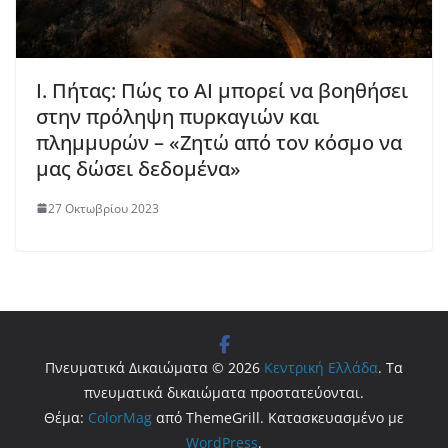
Ι. Πήτας: Πώς το AI μπορεί να βοηθήσει
στην πρόληψη πυρκαγιών και
πλημμυρών – «Ζητώ από τον κόσμο να
μας δώσει δεδομένα»
27 Οκτωβρίου 2023
Πνευματικά Δικαιώματα © 2026
Κεντρική Ελλάδα
. Τα
πνευματικά δικαιώματα προστατεύονται.
Θέμα:
ColorMag
από ThemeGrill. Κατασκευασμένο με
WordPress
.