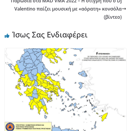
Παρωδία στα MAD VMA 2022 – H στιγμή που ο Dj
Valentino παίζει μουσική με «αόρατη» κονσόλα
(βίντεο)
Ίσως Σας Ενδιαφέρει