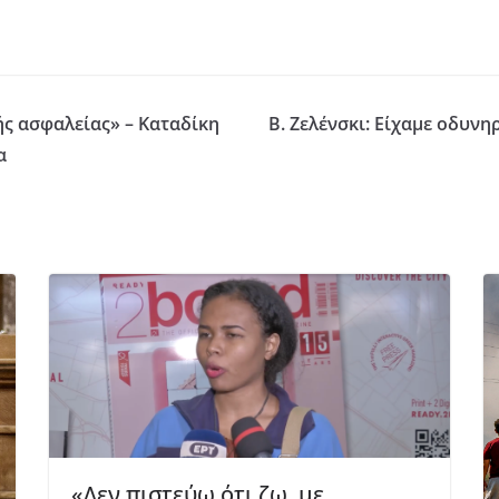
ς ασφαλείας» – Καταδίκη
Β. Ζελένσκι: Είχαμε οδυνη
α
«Δεν πιστεύω ότι ζω, με