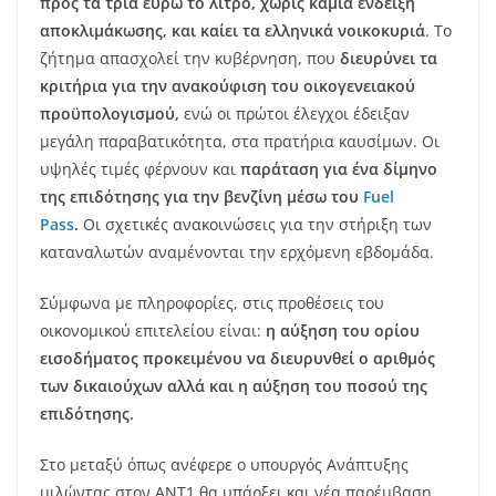
προς τα τρία ευρώ το λίτρο, χωρίς καμιά ένδειξη
αποκλιμάκωσης, και καίει τα ελληνικά νοικοκυριά
. Το
ζήτημα απασχολεί την κυβέρνηση, που
διευρύνει τα
κριτήρια για την ανακούφιση του οικογενειακού
προϋπολογισμού,
ενώ οι πρώτοι έλεγχοι έδειξαν
μεγάλη παραβατικότητα, στα πρατήρια καυσίμων. Οι
υψηλές τιμές φέρνουν και
παράταση για ένα δίμηνο
της επιδότησης για την βενζίνη μέσω του
Fuel
Pass
.
Οι σχετικές ανακοινώσεις για την στήριξη των
καταναλωτών αναμένονται την ερχόμενη εβδομάδα.
Σύμφωνα με πληροφορίες, στις προθέσεις του
οικονομικού επιτελείου είναι:
η αύξηση του ορίου
εισοδήματος προκειμένου να διευρυνθεί ο αριθμός
των δικαιούχων αλλά και η αύξηση του ποσού της
επιδότησης.
Στο μεταξύ όπως ανέφερε ο υπουργός Ανάπτυξης
μιλώντας στον ΑΝΤ1 θα υπάρξει και νέα παρέμβαση