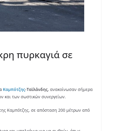
κρη πυρκαγιά σε
ρα
Καμπότζης
-Ταϊλάνδης,
ανακοίνωσαν σήμερα
ών και των σωστικών συνεργείων.
η της Καμπότζης, σε απόσταση 200 μέτρων από
υρα και μπαλκόνια για να σωθούν, όπως