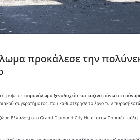
λωμα προκάλεσε την πολύνε
ο
τέτρεψε σε
παρανάλωμα ξενοδοχείο και καζίνο πάνω στα σύνο
τιριακού συγκροτήματος, που καθυστέρησε το έργο των πυροσβεστ
 (ώρα Ελλάδας) στο Grand Diamond City Hotel στην Παοϊπέτ, πόλ
ι φιλοξενούμενοι αναγκάστηκαν να πηδήσουν στο κενό από παράθ