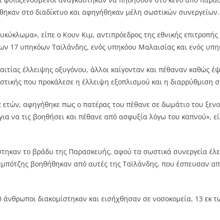
θηκαν στο διαδίκτυο και αφηγήθηκαν μέλη σωστικών συνεργείων.
κύκλωμα», είπε ο Κουν Κιμ, αντιπρόεδρος της εθνικής επιτροπή
ων 17 υπηκόων Ταϊλάνδης, ενός υπηκόου Μαλαισίας και ενός υπη
ιτίας έλλειψης οξυγόνου, άλλοι καίγονταν και πέθαναν καθώς έ
τικής που προκάλεσε η έλλειψη εξοπλισμού και η διαρρύθμιση στ
42 ετών, αφηγήθηκε πως ο πατέρας του πέθανε σε δωμάτιο του ξεν
ια να τις βοηθήσει και πέθανε από ασφυξία λόγω του καπνού», εί
στηκαν το βράδυ της Παρασκευής, αφού τα σωστικά συνεργεία έλε
Καμπότζης βοηθήθηκαν από αυτές της Ταϊλάνδης, που έσπευσαν α
0 άνθρωποι διακομίστηκαν και εισήχθησαν σε νοσοκομεία, 13 εκ 