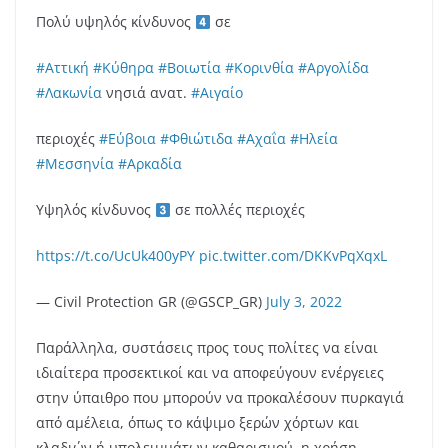
Πολύ υψηλός κίνδυνος
σε
#Αττική
#Κύθηρα
#Βοιωτία
#Κορινθία
#Αργολίδα
#Λακωνία
νησιά ανατ.
#Αιγαίο
περιοχές
#Εύβοια
#Φθιώτιδα
#Αχαΐα
#Ηλεία
#Μεσσηνία
#Αρκαδία
Υψηλός κίνδυνος
σε πολλές περιοχές
https://t.co/UcUk400yPY
pic.twitter.com/DKKvPqXqxL
— Civil Protection GR (@GSCP_GR)
July 3, 2022
Παράλληλα, συστάσεις προς τους πολίτες να είναι
ιδιαίτερα προσεκτικοί και να αποφεύγουν ενέργειες
στην ύπαιθρο που μπορούν να προκαλέσουν πυρκαγιά
από αμέλεια, όπως το κάψιμο ξερών χόρτων και
κλαδιών ή υπολειμμάτων καθαρισμού, η χρήση