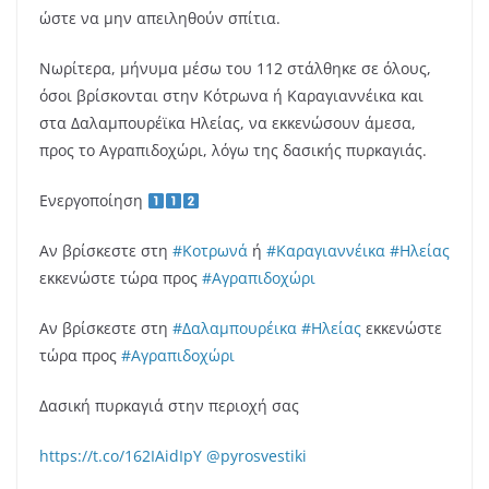
ώστε να μην απειληθούν σπίτια.
Νωρίτερα, μήνυμα μέσω του 112 στάλθηκε σε όλους,
όσοι βρίσκονται στην Κότρωνα ή Καραγιαννέικα και
στα Δαλαμπουρέϊκα Ηλείας, να εκκενώσουν άμεσα,
προς το Αγραπιδοχώρι, λόγω της δασικής πυρκαγιάς.
Ενεργοποίηση
Αν βρίσκεστε στη
#Κοτρωνά
ή
#Καραγιαννέικα
#Ηλείας
εκκενώστε τώρα προς
#Αγραπιδοχώρι
Αν βρίσκεστε στη
#Δαλαμπουρέικα
#Ηλείας
εκκενώστε
τώρα προς
#Αγραπιδοχώρι
Δασική πυρκαγιά στην περιοχή σας
https://t.co/162IAidIpY
@pyrosvestiki