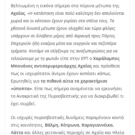
Βελτιωμένη η εικόνα σήμερα στα πύρινα μέτωπα της
Αχαΐας
. «
Η κατάσταση είναι πολύ καλύτερη δεν απειλούνται
χωριά και οι κάτοικοι έχουν γυρίσει στα σπίτια τους. Τα
χθεσινά δυνατά μέτωπα έχουν ελεγχθεί και τώρα φλόγες
υπάρχουν σε δύσβατο μέρος από Χαραυγή προς Πόρτες.
Επιχειρούν ήδη εναέρια μέσα και ενεργούν και πεζοπόρα
τμήματα. Κοιτάμε να ελέγξουμε τις αναζωπυρώσεις για να
τελειώνουμε με τη φωτιά
» είπε στην ΕΡΤ ο
Χαράλαμπος
Μπονάνος αντιπεριφερειάρχης Αχαΐας
και πρόσθεσε
πως οι ισχυρότατοι άνεμοι έχουν κοπάσει κάπως.
Ερωτηθείς για
τα πιθανά αίτια τα χαρακτήρισε
«ύποπτα»
. Είπε πως σήμερα αναμένεται να ερευνήσει
το Ανακριτικό της Πυροσβεστικής για να διακριβωθεί τι
έχει συμβεί.
Οι ισχυρές πυροσβεστικές δυνάμεις παραμένουν κοντά
στις κοινότητες,
Βάλμη, Κότρωνα, Καραγιαννέικα,
Λάττα
και άλλες γειτονικές περιοχές σε Αχαΐα και Ηλεία