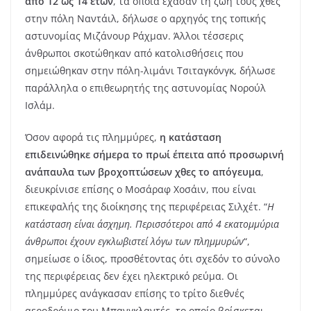
από 12 ως 14 ετών
, τα οποία έχασαν τη ζωή τους χθες
στην πόλη Ναντάιλ, δήλωσε ο αρχηγός της τοπικής
αστυνομίας Μιζάνουρ Ράχμαν. Άλλοι τέσσερις
άνθρωποι σκοτώθηκαν από κατολισθήσεις που
σημειώθηκαν στην πόλη-λιμάνι Τσιταγκόνγκ, δήλωσε
παράλληλα ο επιθεωρητής της αστυνομίας Νορούλ
Ισλάμ.
Όσον αφορά τις πλημμύρες,
η κατάσταση
επιδεινώθηκε σήμερα το πρωί έπειτα από προσωρινή
ανάπαυλα των βροχοπτώσεων χθες το απόγευμα
,
διευκρίνισε επίσης ο Μοσάραφ Χοσάιν, που είναι
επικεφαλής της διοίκησης της περιφέρειας Σιλχέτ. “
Η
κατάσταση είναι άσχημη. Περισσότεροι από 4 εκατομμύρια
άνθρωποι έχουν εγκλωβιστεί λόγω των πλημμυρών
“,
σημείωσε ο ίδιος, προσθέτοντας ότι σχεδόν το σύνολο
της περιφέρειας δεν έχει ηλεκτρικό ρεύμα. Οι
πλημμύρες ανάγκασαν επίσης το τρίτο διεθνές
αεροδρόμιο του Μπανγκλαντές, το οποίο βρίσκεται