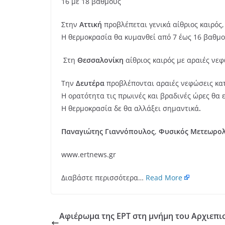
16 με 18 βαθμούς
Στην
Αττική
προβλέπεται γενικά αίθριος καιρός
Η θερμοκρασία θα κυμανθεί από 7 έως 16 βαθμο
Στη
Θεσσαλονίκη
αίθριος καιρός με αραιές νε
Την
Δευτέρα
προβλέπονται αραιές νεφώσεις κατ
Η ορατότητα τις πρωινές και βραδινές ώρες θα ε
Η θερμοκρασία δε θα αλλάξει σημαντικά
.
Παναγιώτης Γιαννόπουλος
,
Φυσικός Μετεωρολ
www.ertnews.gr
Διαβάστε περισσότερα…
Read More
Αφιέρωμα της ΕΡΤ στη μνήμη του Αρχιεπ