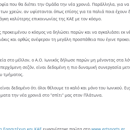
σοφία που θα διέπει την Ομάδα την νέα χρονιά. Παράλληλα, για ν
 των χρεών, αν υφίστανται όπως επίσης για τα παλιά ποια έχουν δ
νάγκη καλύτερης επικοινωνίας της ΚΑΕ με τον κόσμο.
ος προκειμένου ο κόσμος να δηλώσει παρών και να αγκαλιάσει εκ 
λλάκις και ορθώς ανέφεραν τη μεγάλη προσπάθεια που έγινε προκε
ρεία στο μέλλον, ο Α.Ο. Ιωνικός δήλωσε παρών μη μένοντας στα λ
περχόμενη σεζόν, είναι δεδομένη η πιο δυναμική συνεργασία μετ
υ τμήματος.
 είναι δεδομένο ότι όλοι θέλουμε το καλό και μόνο του Ιωνικού. 
ματα την νέα χρονιά στο ”σπίτι” μας στον Πλάτωνα.
η Ερασιτέχνη και ΚΑΕ
εμφανίστηκε πρώτα στο
www.ertsports.gr
.