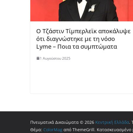
Ο Τζάστιν Τίμπερλεϊκ αποκάλυψε
ότι διαγνώστηκε με τη νόσο
Lyme – Ποια τα συμπτώματα
1 Αυγούστου 2025
Πνευματικά Δικαιώματα © 2026
Κεντρική Ελλάδα
.
Θέμα:
ColorMag
από ThemeGrill. Κατασκευασμένο