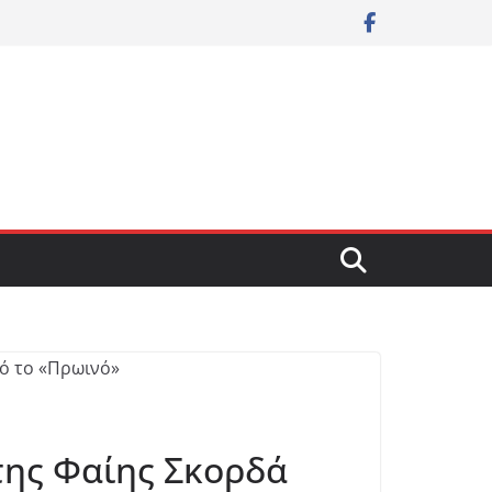
της Φαίης Σκορδά