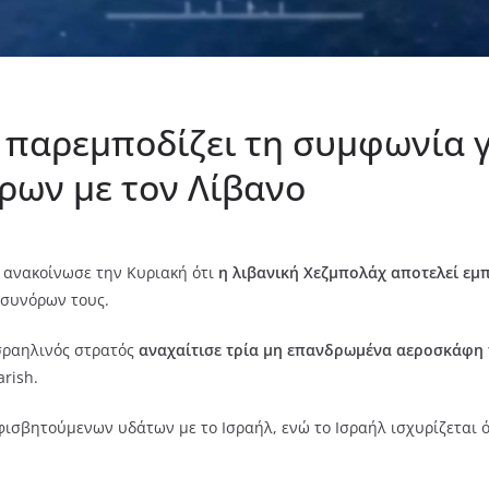
 παρεμποδίζει τη συμφωνία γ
ρων με τον Λίβανο
, ανακοίνωσε την Κυριακή ότι
η λιβανική Χεζμπολάχ αποτελεί εμ
 συνόρων τους.
σραηλινός στρατός
αναχαίτισε τρία μη επανδρωμένα αεροσκάφη 
rish.
φισβητούμενων υδάτων με το Ισραήλ, ενώ το Ισραήλ ισχυρίζεται ό