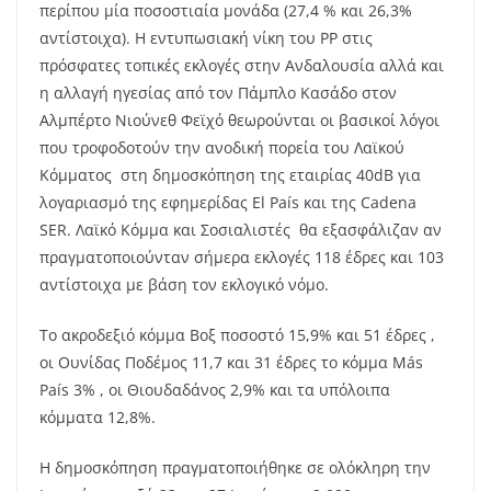
περίπου μία ποσοστιαία μονάδα (27,4 % και 26,3%
αντίστοιχα).
Η εντυπωσιακή νίκη του PP στις
πρόσφατες τοπικές εκλογές στην Ανδαλουσία αλλά και
η αλλαγή ηγεσίας από τον Πάμπλο Κασάδο στον
Αλμπέρτο Νιούνεθ Φεϊχό θεωρούνται οι βασικοί λόγοι
που τροφοδοτούν την ανοδική πορεία του Λαϊκού
Κόμματος
στη δημοσκόπηση της εταιρίας 40dB για
λογαριασμό της εφημερίδας El País και της Cadena
SER. Λαϊκό Κόμμα και Σοσιαλιστές
θα εξασφάλιζαν αν
πραγματοποιούνταν σήμερα εκλογές 118 έδρες και 103
αντίστοιχα με βάση τον εκλογικό νόμο.
Το ακροδεξιό κόμμα Βοξ ποσοστό 15,9% και 51 έδρες ,
οι Ουνίδας Ποδέμος 11,7 και 31 έδρες το κόμμα Más
País 3% , οι Θιουδαδάνος 2,9% και τα υπόλοιπα
κόμματα 12,8%.
Η δημοσκόπηση πραγματοποιήθηκε σε ολόκληρη την